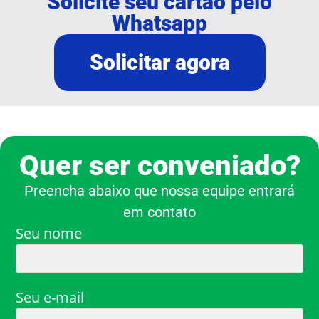
Solicite seu cartão pelo
Whatsapp
Solicitar agora
Quer ser conveniado?
Preencha abaixo que nossa equipe entrará
em contato
Seu nome
Seu e-mail