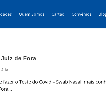
idades
Quem Somos
Cartão
Convênios
Blo
 Juiz de Fora
tário
azer o Teste do Covid – Swab Nasal, mais conhe
 Fora…