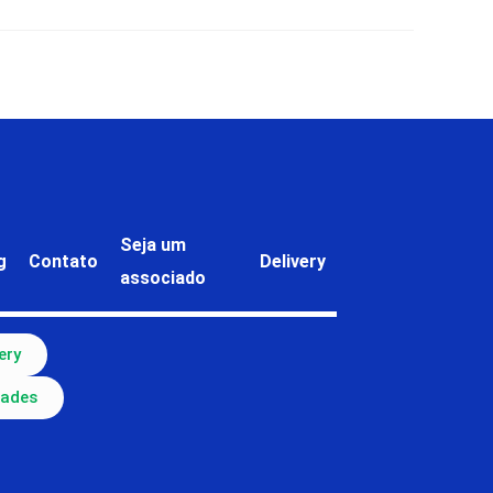
Seja um
g
Contato
Delivery
associado
ery
dades