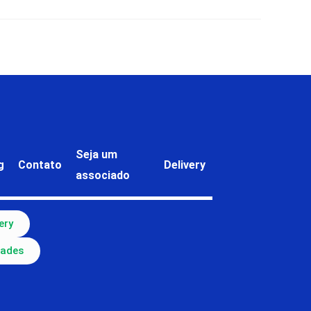
Seja um
g
Contato
Delivery
associado
ery
dades