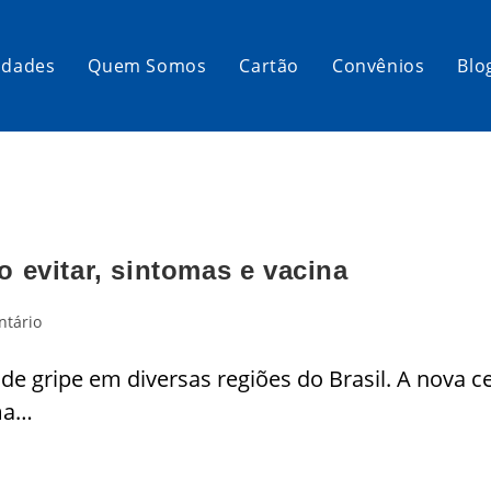
idades
Quem Somos
Cartão
Convênios
Blo
 evitar, sintomas e vacina
ntário
 de gripe em diversas regiões do Brasil. A nova 
uma…