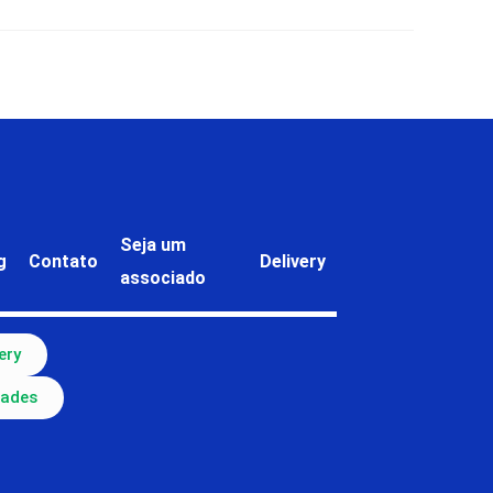
Seja um
g
Contato
Delivery
associado
ery
dades