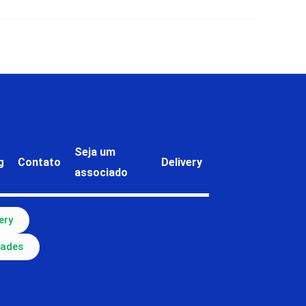
Seja um
g
Contato
Delivery
associado
ery
dades