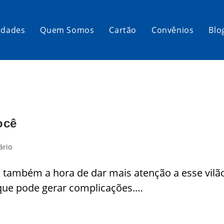
idades
Quem Somos
Cartão
Convênios
Blo
ocê
ário
 também a hora de dar mais atenção a esse vil
que pode gerar complicações.…