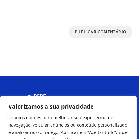
Salvar meus dados neste navegador para a
próxima vez que eu comentar.
Menu
Valorizamos a sua privacidade
Usamos cookies para melhorar sua experiência de
Peça pelo
navegação, veicular anúncios ou conteúdo personalizado
Delivery
e analisar nosso tráfego. Ao clicar em “Aceitar tudo”, você